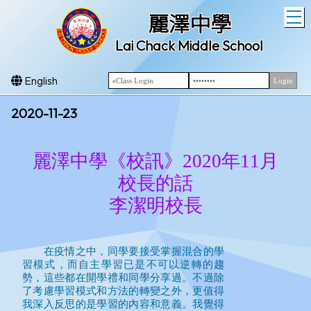
T
麗澤中學
Lai Chack Middle School
English
2020-11-23