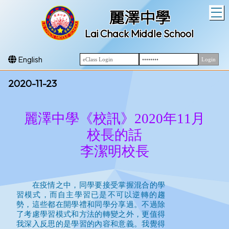
T
麗澤中學
Lai Chack Middle School
English
2020-11-23