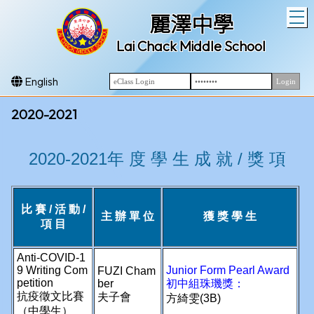
T
麗澤中學
Lai Chack Middle School
English
2020-2021