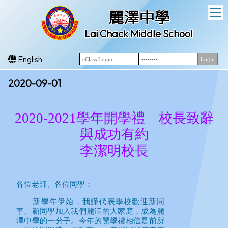
T
麗澤中學
Lai Chack Middle School
English
2020-09-01