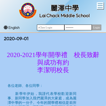
T
麗澤中學
Lai Chack Middle School
English
2020-09-01