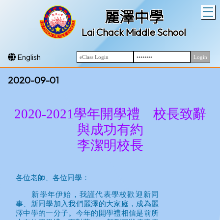
T
麗澤中學
Lai Chack Middle School
English
2020-09-01