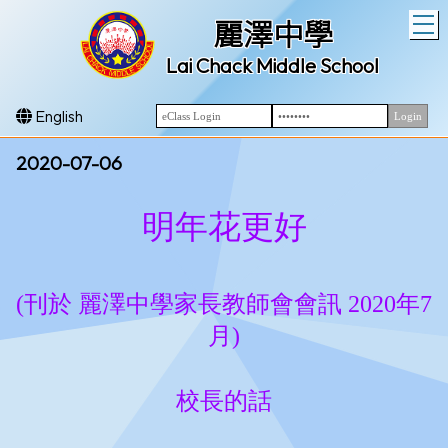
T
麗澤中學
Lai Chack Middle School
English
2020-07-06