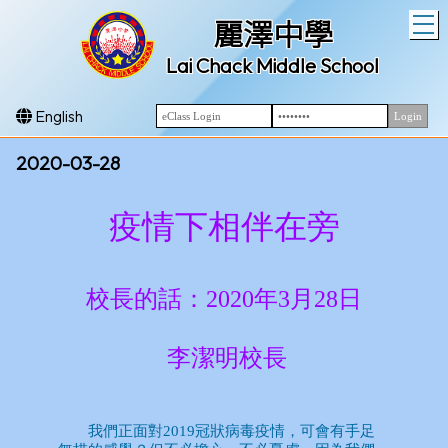
T
麗澤中學
Lai Chack Middle School
English
2020-03-28