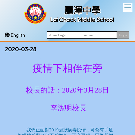
T
麗澤中學
Lai Chack Middle School
English
2020-03-28