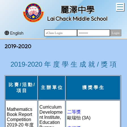
T
麗澤中學
Lai Chack Middle School
English
2019-2020