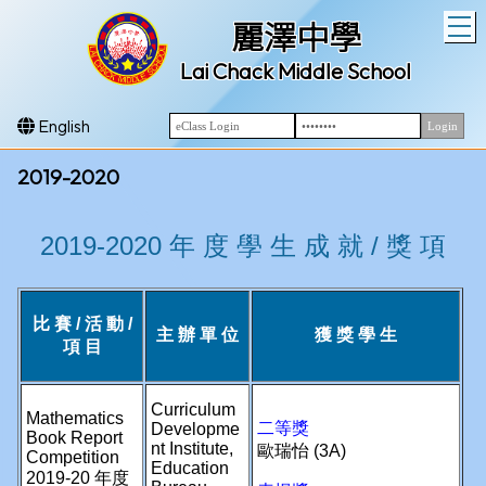
T
麗澤中學
Lai Chack Middle School
English
2019-2020