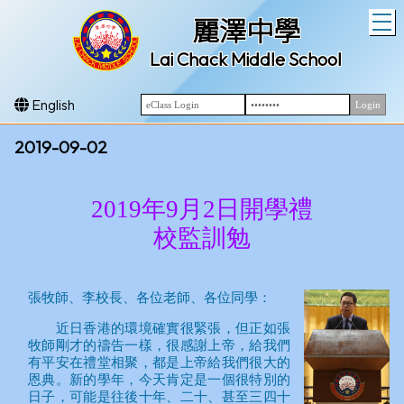
T
麗澤中學
Lai Chack Middle School
English
2019-09-02