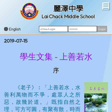
T
麗澤中學
Lai Chack Middle School
English
2019-07-15