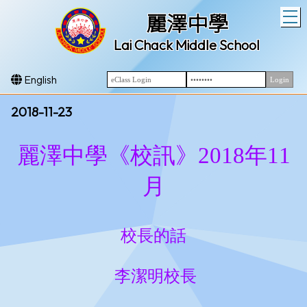
T
麗澤中學
Lai Chack Middle School
English
2018-11-23