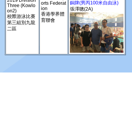
© 2026 版權所有
地址：
九龍尖沙咀廣東道180號
電話：
2721 3086
傳真：
2721 5946
電郵：
info@lcms.edu.hk
訪客人次：
138,234,421
保障個人資料私隱政策及私隱政策聲明
版權聲明
免責條款
使用條款及條件
收集個人資料聲明