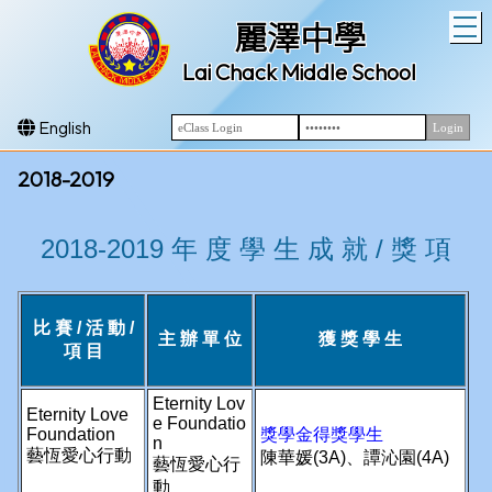
T
麗澤中學
Lai Chack Middle School
English
2018-2019