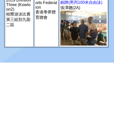
© 2026 版權所有
地址：
九龍尖沙咀廣東道180號
電話：
2721 3086
傳真：
2721 5946
電郵：
info@lcms.edu.hk
訪客人次：
138,376,681
保障個人資料私隱政策及私隱政策聲明
版權聲明
免責條款
使用條款及條件
收集個人資料聲明