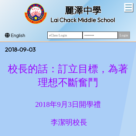
T
麗澤中學
Lai Chack Middle School
English
2018-09-03