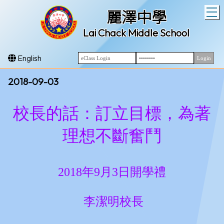
T
麗澤中學
Lai Chack Middle School
English
2018-09-03