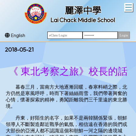
T
麗澤中學
Lai Chack Middle School
English
2018-05-21