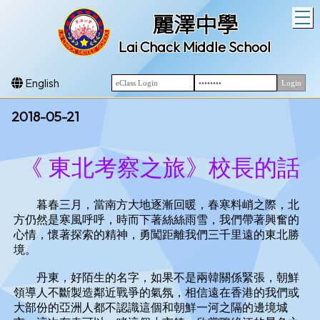
T
麗澤中學
Lai Chack Middle School
English
2018-05-21