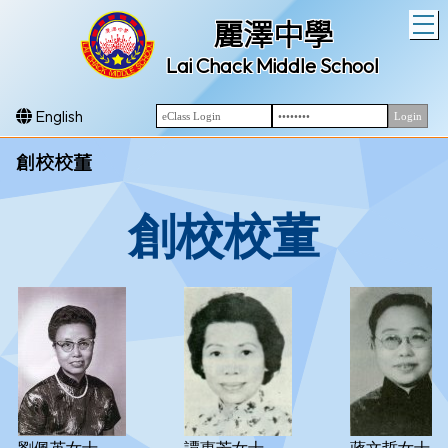
T
麗澤中學
Lai Chack Middle School
English
創校校董