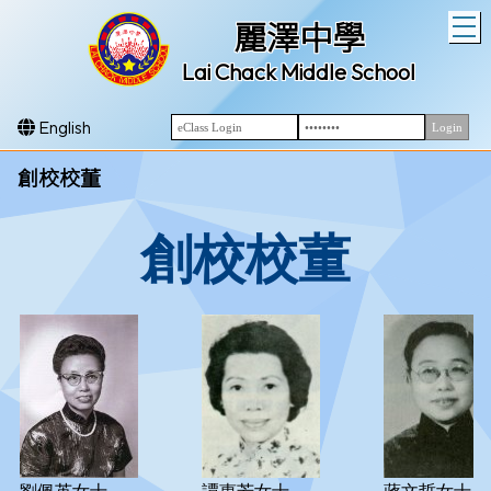
T
麗澤中學
Lai Chack Middle School
English
創校校董