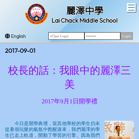
T
麗澤中學
Lai Chack Middle School
English
2017-09-01