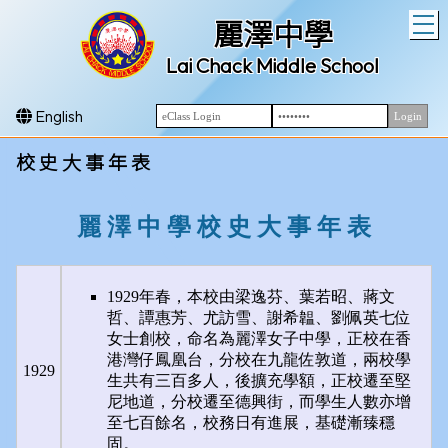
T
麗澤中學
Lai Chack Middle School
English
校 史 大 事 年 表