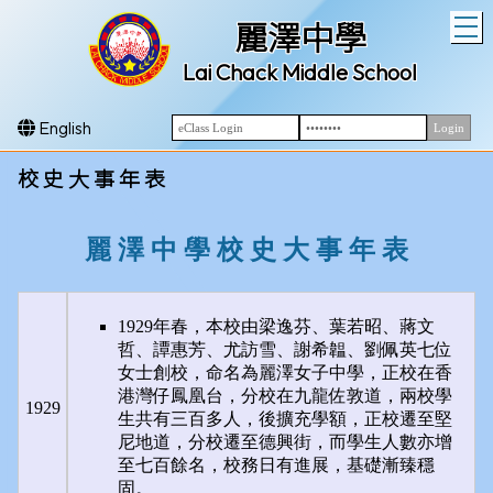
T
麗澤中學
Lai Chack Middle School
English
校 史 大 事 年 表