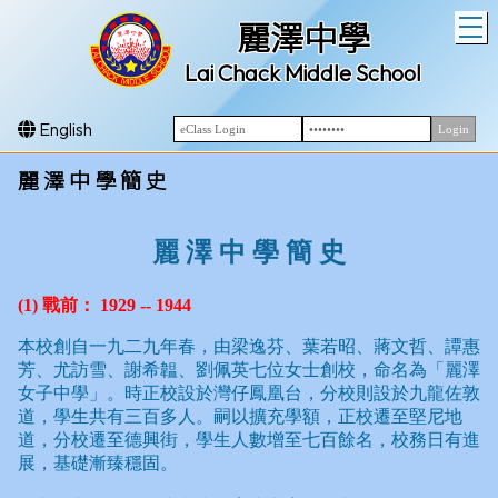
T
麗澤中學
Lai Chack Middle School
English
麗 澤 中 學 簡 史