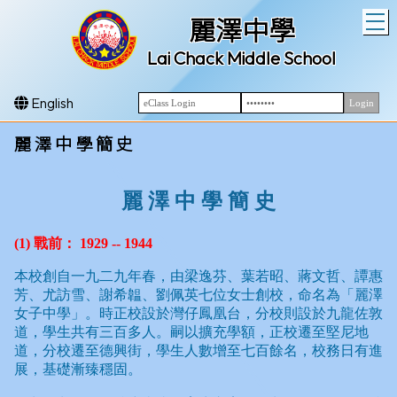
T
麗澤中學
Lai Chack Middle School
English
麗 澤 中 學 簡 史