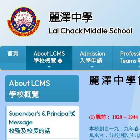
麗澤中學
Lai Chack Middle School
首頁
About LCMS
Admission
Profess
學校概覽
入學申請
Teams
麗 澤 中 學
About LCMS
學校概覽
Supervisor's & Principal's
Message
校監及校長的話