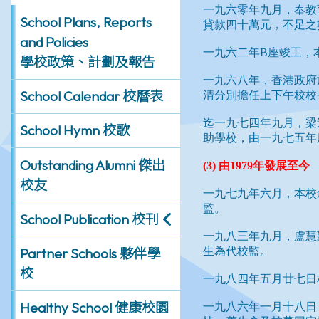
School Plans, Reports
and Policies
學校政策、計劃及報告
School Calendar 校曆表
School Hymn 校歌
Outstanding Alumni 傑出
校友
School Publication 校刊
Partner Schools 夥伴學
校
Healthy School 健康校園