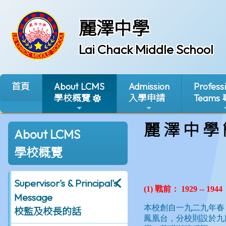
麗澤中學
Lai Chack Middle School
首頁
About LCMS
Admission
Profess
學校概覽
入學申請
Teams
麗 澤 中 學
About LCMS
學校概覽
Supervisor's & Principal's
Message
校監及校長的話