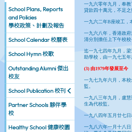
School Plans, Reports
and Policies
學校政策、計劃及報告
School Calendar 校曆表
School Hymn 校歌
Outstanding Alumni 傑出
校友
School Publication 校刊
Partner Schools 夥伴學
校
Healthy School 健康校園