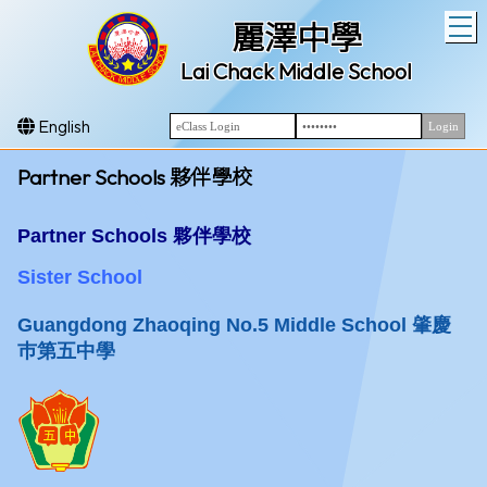
T
麗澤中學
Lai Chack Middle School
English
Partner Schools 夥伴學校