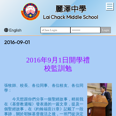
T
麗澤中學
Lai Chack Middle School
English
2016-09-01