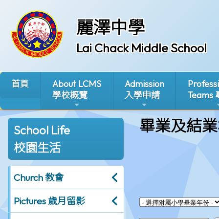
麗澤中學
Lai Chack Middle School
首頁
About LCMS
Admission
Profess
學校概覽
入學申請
Teams
畢業及結業
School Life
校園生活
Church 教會
Pictures 歲月留影