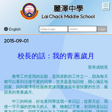
T
麗澤中學
Lai Chack Middle School
English
2015-09-01