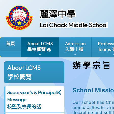
麗澤中學
Lai Chack Middle School
首頁
About LCMS
Admission
Profess
學校概覽
入學申請
Teams
辦 學 宗 旨
About LCMS
學校概覽
Supervisor's & Principal's
Message
校監及校長的話