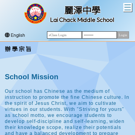
T
麗澤中學
Lai Chack Middle School
English
辦 學 宗 旨