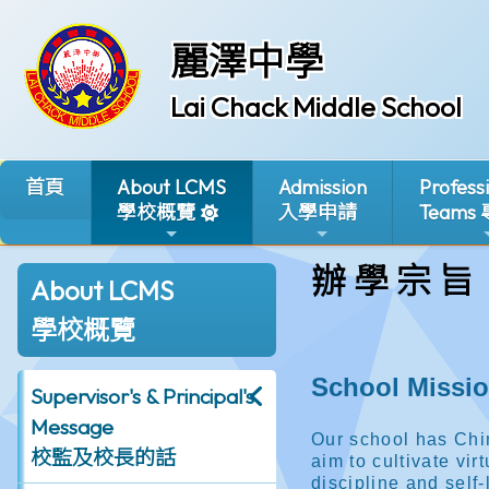
麗澤中學
Lai Chack Middle School
首頁
About LCMS
Admission
Profess
學校概覽
入學申請
Teams
辦 學 宗 旨
About LCMS
學校概覽
Supervisor's & Principal's
Message
校監及校長的話