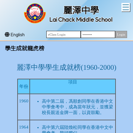
T
麗澤中學
Lai Chack Middle School
English
學生成就龍虎榜