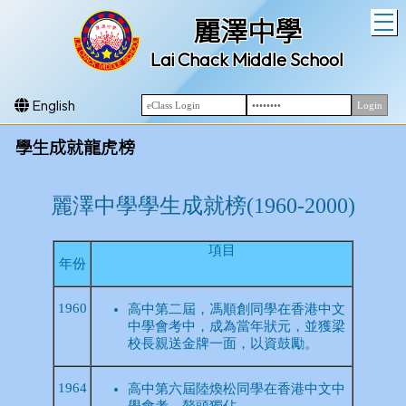
T
麗澤中學
Lai Chack Middle School
English
學生成就龍虎榜