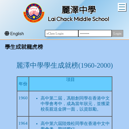
T
麗澤中學
Lai Chack Middle School
English
學生成就龍虎榜