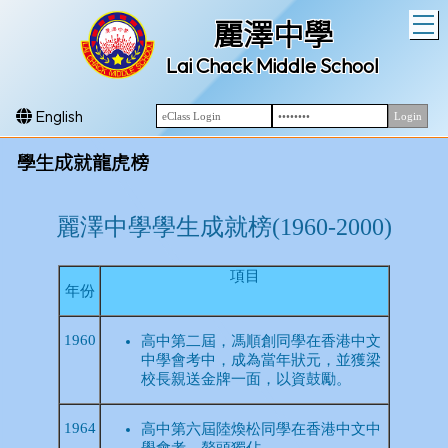
T
麗澤中學
Lai Chack Middle School
English
學生成就龍虎榜