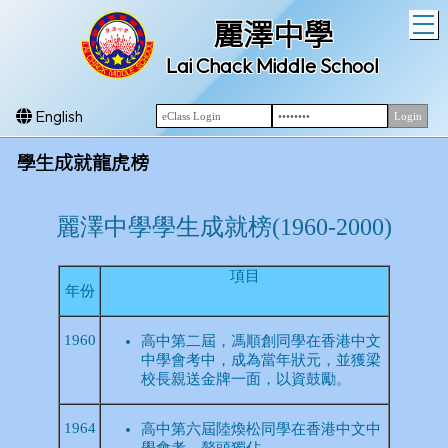
T
麗澤中學
Lai Chack Middle School
English
學生成就龍虎榜