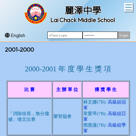
T
麗澤中學
Lai Chack Middle School
English
2001-2000