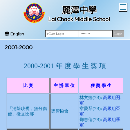
T
麗澤中學
Lai Chack Middle School
English
2001-2000