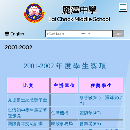
T
麗澤中學
Lai Chack Middle School
English
2001-2002