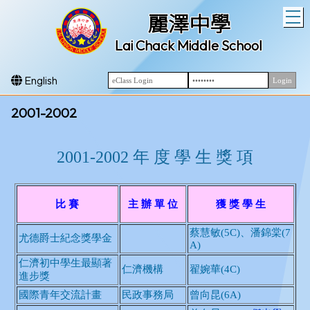
T
麗澤中學
Lai Chack Middle School
English
2001-2002