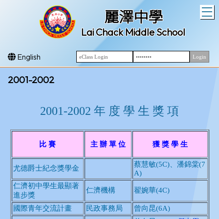
T
麗澤中學
Lai Chack Middle School
English
2001-2002