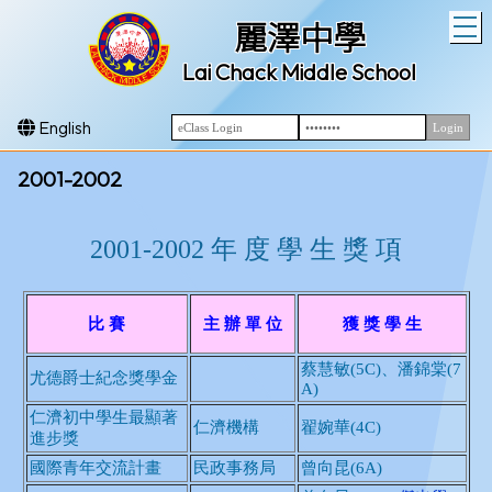
T
麗澤中學
Lai Chack Middle School
English
2001-2002