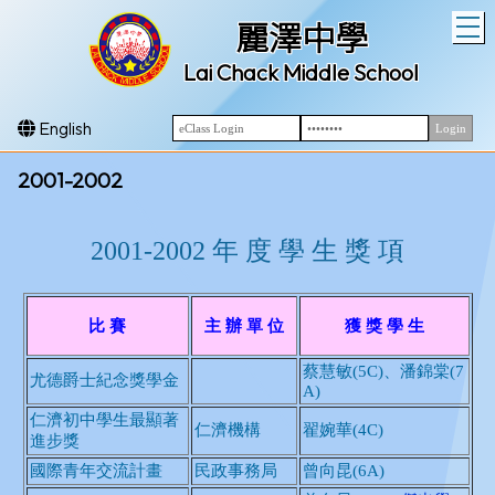
T
麗澤中學
Lai Chack Middle School
English
2001-2002