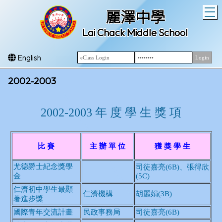
T
麗澤中學
Lai Chack Middle School
English
2002-2003