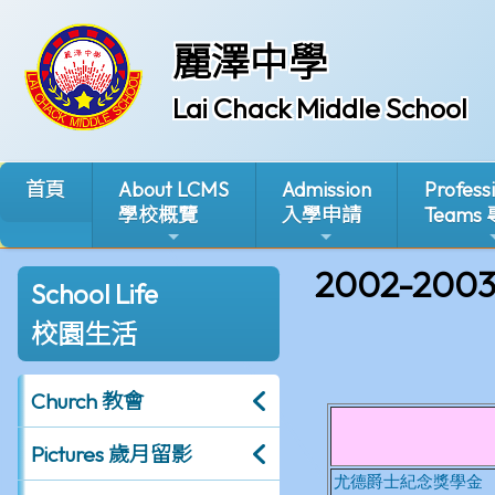
麗澤中學
Lai Chack Middle School
首頁
About LCMS
Admission
Profess
學校概覽
入學申請
Teams
2002-200
School Life
校園生活
Church 教會
Pictures 歲月留影